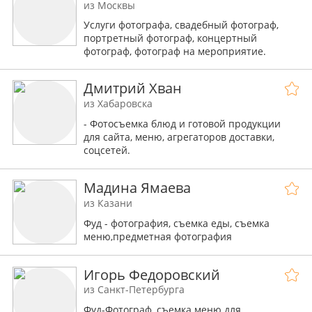
из Москвы
Услуги фотографа, свадебный фотограф,
портретный фотограф, концертный
фотограф, фотограф на мероприятие.
Дмитрий Хван
из Хабаровска
- Фотосъемка блюд и готовой продукции
для сайта, меню, агрегаторов доставки,
соцсетей.
- Предметная фотосъемка для
маркетплейсов, интернет-магазинов,
Мадина Ямаева
каталогов.
из Казани
Фуд - фотография, съемка еды, съемка
меню,предметная фотография
Игорь Федоровский
из Санкт-Петербурга
Фуд-Фотограф, съемка меню для